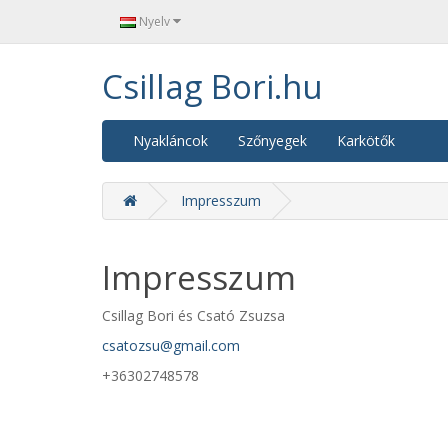
Nyelv
Csillag Bori.hu
Nyakláncok
Szőnyegek
Karkötők
Impresszum
Impresszum
Csillag Bori és Csató Zsuzsa
csatozsu@gmail.com
+36302748578