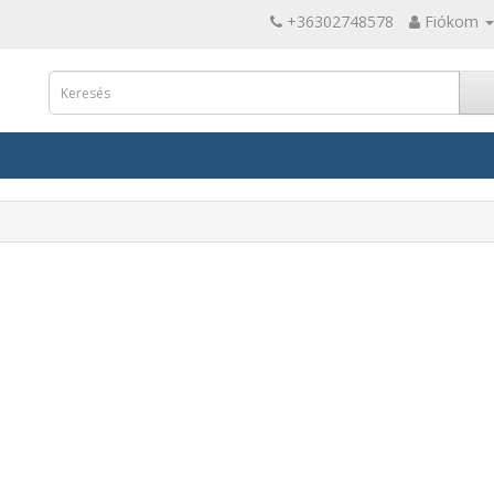
+36302748578
Fiókom