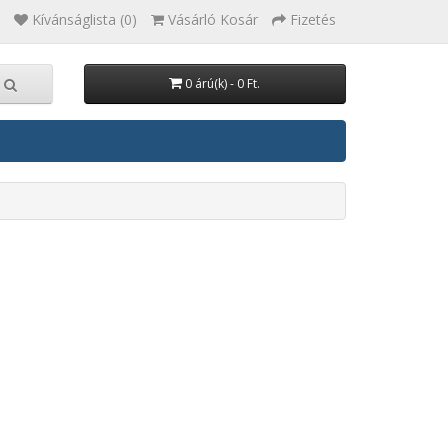
Kívánságlista (0)
Vásárló Kosár
Fizetés
0 árú(k) - 0 Ft.